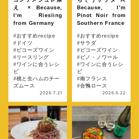
え × Because,
Because, I’m
I’m Riesling
Pinot Noir from
from Germany
Southern France
おすすめrecipe
おすすめrecipe
ドイツ
サラダ
ビコーズワイン
ビコーズワイン
リースリング
ピノ・ノワール
ワインに合うレシ
ワインに合うレシ
ピ
ピ
桃と生ハムのチー
南フランス
ズムース
合鴨ロース
2026.7.21
2026.6.22
続きを読む
続