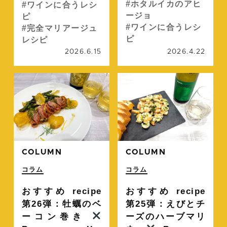
ホタルイカのアヒ
ワインに合うレシ
ージョ
ピ
ワインに合うレシ
完全マリアージュ
ピ
レシピ
2026.6.15
2026.4.22
続きを読む
続
COLUMN
COLUMN
コラム
コラム
おすすめ recipe
おすすめ recipe
第26弾：牡蠣のベ
第25弾：えびとチ
ーコン巻き
ーズのハーブマリ