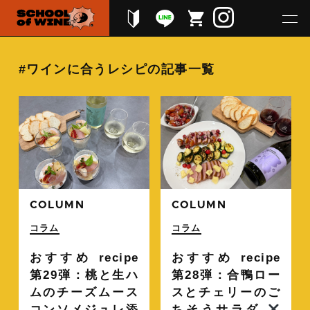
#ワインに合うレシピの記事一覧
続きを読む
続
COLUMN
COLUMN
コラム
コラム
おすすめ recipe
おすすめ recipe
第29弾：桃と生ハ
第28弾：合鴨ロー
ムのチーズムース
スとチェリーのご
コンソメジュレ添
ちそうサラダ