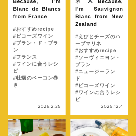
Because, I’m
ネ
Because,
Blanc de Blancs
I’m Sauvignon
from France
Blanc from New
Zealand
おすすめrecipe
ビコーズワイン
えびとチーズのハ
ブラン・ド・ブラ
ーブマリネ
ン
おすすめrecipe
フランス
ソーヴィニヨン・
ワインに合うレシ
ブラン
ピ
ニュージーラン
牡蠣のベーコン巻
ド
き
ビコーズワイン
ワインに合うレシ
ピ
2026.2.25
2025.12.4
続きを読む
続