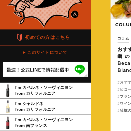
COLU
初めての方はこちら
コラム
おすす
このサイトについて
蠣
Beca
Blan
おすす
I'm カベルネ・ソーヴィニヨン
ビコ
from カリフォルニア
ブラ
ワイ
I'm シャルドネ
from カリフォルニア
牡蠣
I'm カベルネ・ソーヴィ二ヨン
from 南フランス