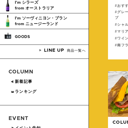
I'm シラーズ
おすす
from オーストラリア
グレ
プ
I'm ソーヴィニヨン・ブラン
from ニュージーランド
シャ
マリ
GOODS
ワイ
南フ
LINE UP
商品一覧へ
COLUMN
新着記事
ランキング
EVENT
COLU