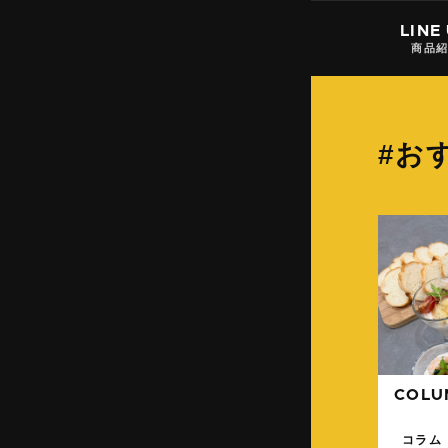
LINE
商品
#お
COLU
コラム