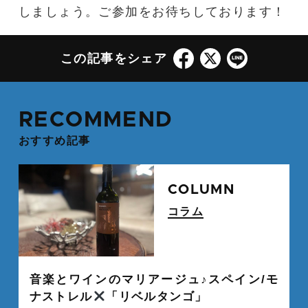
しましょう。ご参加をお待ちしております！
この記事をシェア
RECOMMEND
おすすめ記事
続
COLUMN
コラム
" alt="">
音楽とワインのマリアージュ♪スペイン/モ
ナストレル
「リベルタンゴ」