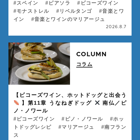
スペイン
ピアソラ
ビコーズワイン
モナストレル
リベルタンゴ
音楽とワ
イン
音楽とワインのマリアージュ
2026.8.7
続
COLUMN
コラム
" alt="">
【ビコーズワイン、ホットドッグと出会う
】第11章 うなねぎドッグ
南仏／ピ
ノ・ノワール
ビコーズワイン
ピノ・ノワール
ホッ
トドッグレシピ
マリアージュ
南フラン
ス