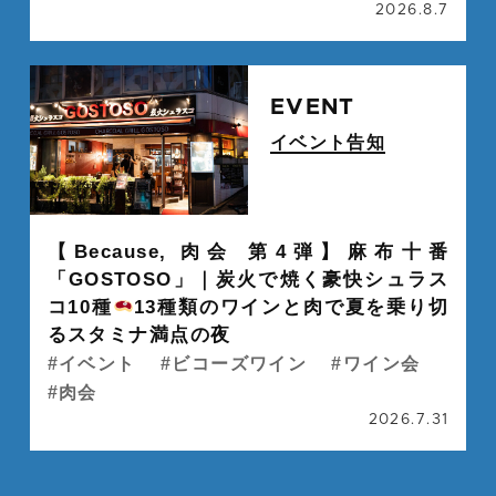
2026.8.7
続
EVENT
イベント告知
" alt="">
【Because, 肉会 第4弾】麻布十番
「GOSTOSO」｜炭火で焼く豪快シュラス
コ10種
13種類のワインと肉で夏を乗り切
るスタミナ満点の夜
イベント
ビコーズワイン
ワイン会
肉会
2026.7.31