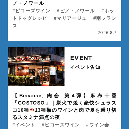
ノ・ノワール
ビコーズワイン
ピノ・ノワール
ホッ
トドッグレシピ
マリアージュ
南フラン
ス
2026.8.7
続
EVENT
イベント告知
" alt="">
【Because, 肉会 第4弾】麻布十番
「GOSTOSO」｜炭火で焼く豪快シュラス
コ10種
13種類のワインと肉で夏を乗り切
るスタミナ満点の夜
イベント
ビコーズワイン
ワイン会