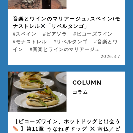
" alt="">
音楽とワインのマリアージュ♪スペイン/モ
ナストレル
「リベルタンゴ」
スペイン
ピアソラ
ビコーズワイン
モナストレル
リベルタンゴ
音楽とワ
イン
音楽とワインのマリアージュ
2026.8.7
続
COLUMN
コラム
" alt="">
【ビコーズワイン、ホットドッグと出会う
】第11章 うなねぎドッグ
南仏／ピ