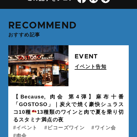
RECOMMEND
おすすめ記事
続
EVENT
イベント告知
" alt="">
【Because, 肉会 第4弾】麻布十番
「GOSTOSO」｜炭火で焼く豪快シュラス
コ10種
13種類のワインと肉で夏を乗り切
るスタミナ満点の夜
イベント
ビコーズワイン
ワイン会
肉会