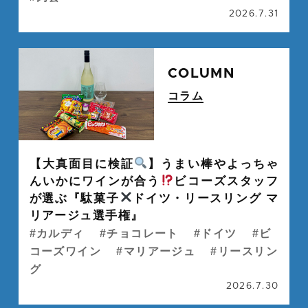
2026.7.31
続
COLUMN
コラム
" alt="">
【大真面目に検証
】うまい棒やよっちゃ
んいかにワインが合う
ビコーズスタッフ
が選ぶ『駄菓子
ドイツ・リースリング マ
リアージュ選手権』
カルディ
チョコレート
ドイツ
ビ
コーズワイン
マリアージュ
リースリン
グ
2026.7.30