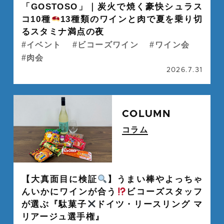
「GOSTOSO」｜炭火で焼く豪快シュラス
コ10種
13種類のワインと肉で夏を乗り切
るスタミナ満点の夜
イベント
ビコーズワイン
ワイン会
肉会
2026.7.31
続
COLUMN
コラム
" alt="">
【大真面目に検証
】うまい棒やよっちゃ
んいかにワインが合う
ビコーズスタッフ
が選ぶ『駄菓子
ドイツ・リースリング マ
リアージュ選手権』