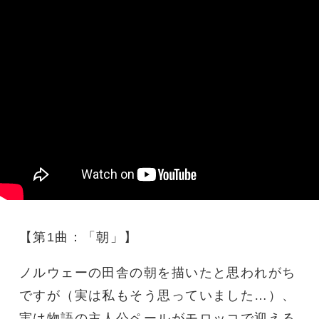
【
第1曲
：「朝」
】
ノルウェーの田舎の朝を描いたと思われがち
ですが（実は私もそう思っていました…）、
実は物語の主人公ペールがモロッコで迎える