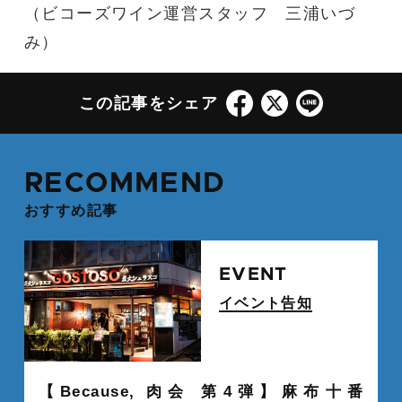
（ビコーズワイン運営スタッフ 三浦いづ
み）
この記事をシェア
RECOMMEND
おすすめ記事
続
EVENT
イベント告知
" alt="">
【Because, 肉会 第4弾】麻布十番