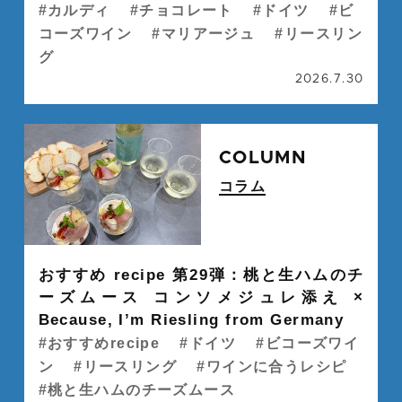
カルディ
チョコレート
ドイツ
ビ
コーズワイン
マリアージュ
リースリン
グ
2026.7.30
続
COLUMN
コラム
" alt="">
おすすめ recipe 第29弾：桃と生ハムのチ
ーズムース コンソメジュレ添え ×
Because, I’m Riesling from Germany
おすすめrecipe
ドイツ
ビコーズワイ
ン
リースリング
ワインに合うレシピ
桃と生ハムのチーズムース