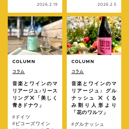
2026.2.19
2026.2.5
続きを読む
続
COLUMN
COLUMN
コラム
コラム
音楽とワインのマ
音楽とワインのマ
リアージュ♪リース
リアージュ♪ グル
リング
「美しく
ナッシュ
くる
青きドナウ」
み割り人形より
「花のワルツ」
ドイツ
ビコーズワイン
グルナッシュ