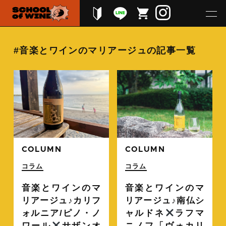
#音楽とワインのマリアージュの記事一覧
続きを読む
続
COLUMN
COLUMN
コラム
コラム
音楽とワインのマ
音楽とワインのマ
リアージュ♪カリフ
リアージュ♪南仏シ
ォルニア/ピノ・ノ
ャルドネ
ラフマ
ワール
サザンオ
ニノフ「ヴォカリ