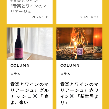
音楽とワイン
音楽とワインのマ
リアージュ
2026.5.11
2026.4.27
続きを読む
続
COLUMN
COLUMN
コラム
コラム
音楽とワインのマ
音楽とワインのマ
リアージュ♪ グル
リアージュ♪ 赤ワ
ナッシュ
「春
イン
「新世界よ
よ、来い」
り」