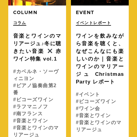
COLUMN
EVENT
コラム
イベントレポート
音楽とワインのマ
ワインを飲みなが
リアージュ♪冬に聴
ら音楽を聴くと、
きたい音楽
赤
なぜこんなにも楽
ワイン特集 vol.1
しいのか｜音楽と
ワインのマリアー
カベルネ・ソーヴ
ジュ Christmas
ィニヨン
Party レポート
ピアノ協奏曲第2
番
イベント
ビコーズワイン
ビコーズワイン
ラフマニノフ
ワイン会
南フランス
音楽とワイン
音楽とワイン
音楽とワインのマ
音楽とワインのマ
リアージュ
リアージュ