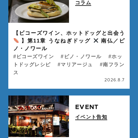
コラム
" alt="">
【ビコーズワイン、ホットドッグと出会う
】第11章 うなねぎドッグ
南仏／ピ
ノ・ノワール
ビコーズワイン
ピノ・ノワール
ホッ
トドッグレシピ
マリアージュ
南フラン
ス
2026.8.7
続
EVENT
イベント告知