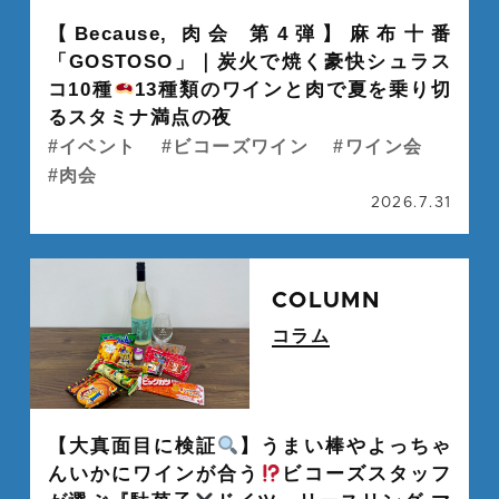
" alt="">
【Because, 肉会 第4弾】麻布十番
「GOSTOSO」｜炭火で焼く豪快シュラス
コ10種
13種類のワインと肉で夏を乗り切
るスタミナ満点の夜
イベント
ビコーズワイン
ワイン会
肉会
2026.7.31
続
COLUMN
コラム
" alt="">
【大真面目に検証
】うまい棒やよっちゃ
んいかにワインが合う
ビコーズスタッフ