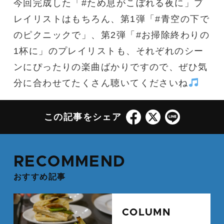
今回完成した「#ため息がこぼれる夜に」プ
レイリストはもちろん、第1弾「#青空の下で
のピクニックで」、第2弾「#お掃除終わりの
1杯に」のプレイリストも、それぞれのシー
ンにぴったりの楽曲ばかりですので、ぜひ気
分に合わせてたくさん聴いてくださいね
この記事をシェア
RECOMMEND
おすすめ記事
続
COLUMN