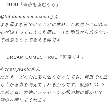
JUJU『奇跡を望むなら』
@fufufumimimicococoさん
よき母よき妻でいることに疲れ、ため息がこぼれる
心が固まってしまった夜に、また明日から前を向い
て頑張ろうって思える曲です
DREAM COMES TRUE『何度でも』
@cherryv1oluさん
たとえ、どんなに落ち込んだとしても、何度でも立
ち上がる力を与えてくれるからです。歌詞1つ1つ
に感じる。力強いメッセージが私の胸に響かせて、
背中を押してくれます