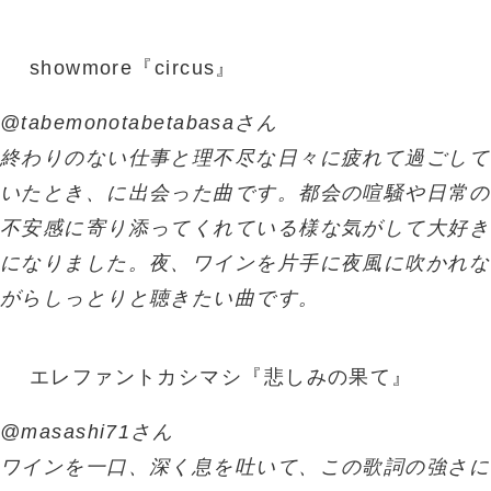
showmore『circus』
@tabemonotabetabasaさん
終わりのない仕事と理不尽な日々に疲れて過ごして
いたとき、に出会った曲です。都会の喧騒や日常の
不安感に寄り添ってくれている様な気がして大好き
になりました。夜、ワインを片手に夜風に吹かれな
がらしっとりと聴きたい曲です。
エレファントカシマシ『悲しみの果て』
@masashi71さん
ワインを一口、深く息を吐いて、この歌詞の強さに