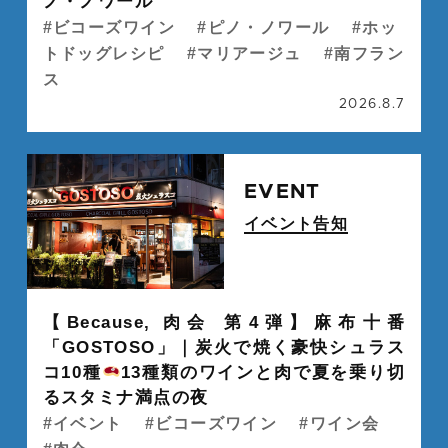
ノ・ノワール
ビコーズワイン
ピノ・ノワール
ホッ
トドッグレシピ
マリアージュ
南フラン
ス
2026.8.7
続
EVENT
イベント告知
" alt="">
【Because, 肉会 第4弾】麻布十番
「GOSTOSO」｜炭火で焼く豪快シュラス
コ10種
13種類のワインと肉で夏を乗り切
るスタミナ満点の夜
イベント
ビコーズワイン
ワイン会