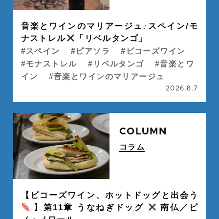
" alt="">
音楽とワインのマリアージュ♪スペイン/モ
ナストレル
「リベルタンゴ」
スペイン
ピアソラ
ビコーズワイン
モナストレル
リベルタンゴ
音楽とワ
イン
音楽とワインのマリアージュ
2026.8.7
続
COLUMN
コラム
" alt="">
【ビコーズワイン、ホットドッグと出会う
】第11章 うなねぎドッグ
南仏／ピ