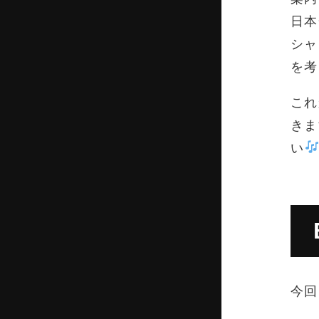
日本
シャ
を考
これ
きま
い
今回