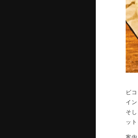
ビコ
イン
そし
ット
案内