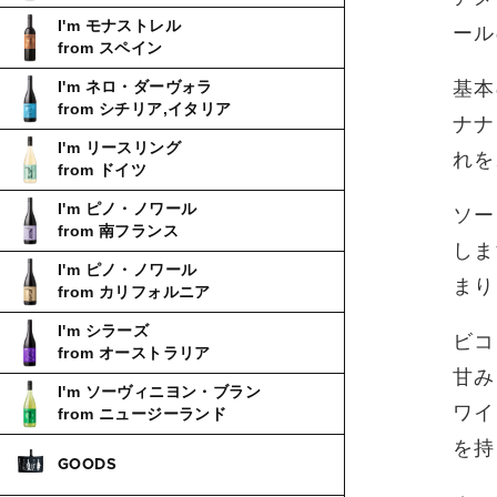
I'm モナストレル
ール
from スペイン
基本
I'm ネロ・ダーヴォラ
from シチリア,イタリア
ナナ
I'm リースリング
れを
from ドイツ
I'm ピノ・ノワール
ソー
from 南フランス
しま
I'm ピノ・ノワール
まり
from カリフォルニア
I'm シラーズ
ビコ
from オーストラリア
甘み
I'm ソーヴィニヨン・ブラン
ワイ
from ニュージーランド
を持
GOODS