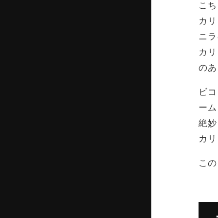
こち
カリ
ニラ
カリ
のあ
ビコ
ーム
絶妙
カリ
この