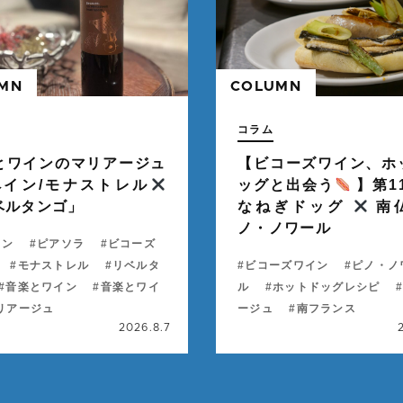
MN
COLUMN
" alt="">
コラム
とワインのマリアージュ
【ビコーズワイン、ホ
ペイン/モナストレル
ッグと出会う
】第1
ベルタンゴ」
なねぎドッグ
南
ノ・ノワール
イン
ピアソラ
ビコーズ
モナストレル
リベルタ
ビコーズワイン
ピノ・ノ
音楽とワイン
音楽とワイ
ル
ホットドッグレシピ
リアージュ
ージュ
南フランス
2026.8.7