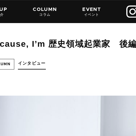
 UP
COLUMN
EVENT
紹介
コラム
イベント
ecause, I’m 歴史領域起業家 後
インタビュー
LUMN