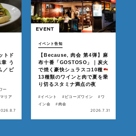
EVENT
" alt="">
イベント告知
ットド
【Because, 肉会 第4弾】麻
1章 う
布十番「GOSTOSO」｜炭火
仏／ピ
で焼く豪快シュラスコ10種
13種類のワインと肉で夏を乗
り切るスタミナ満点の夜
ワー
マリア
イベント
ビコーズワイン
ワ
イン会
肉会
2026.8.7
2026.7.31