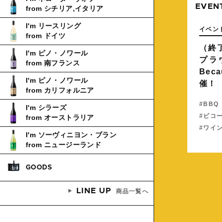
EVEN
from シチリア,イタリア
I'm リースリング
イベン
from ドイツ
（終
I'm ピノ・ノワール
プラ
from 南フランス
Bec
I'm ピノ・ノワール
催！
from カリフォルニア
BBQ
I'm シラーズ
ビコ
from オーストラリア
ワイ
I'm ソーヴィニヨン・ブラン
from ニュージーランド
GOODS
LINE UP
商品一覧へ