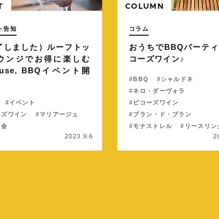
T
COLUMN
ト告知
コラム
了しました）ルーフトッ
おうちでBBQパーテ
ウンジでお得に楽しむ
コーズワイン♪
ause, BBQイベント開
BBQ
シャルドネ
ネロ・ダーヴォラ
イベント
ビコーズワイン
ーズワイン
マリアージュ
ブラン・ド・ブラン
ン会
モナストレル
リースリン
2023.9.6
2