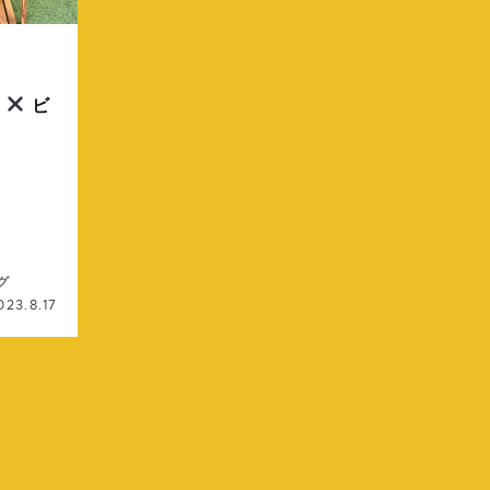
ィ
ビ
グ
023.8.17