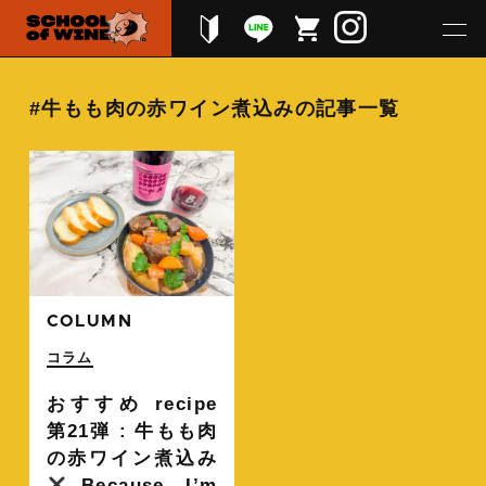
#牛もも肉の赤ワイン煮込みの記事一覧
続きを読む
COLUMN
コラム
おすすめ recipe
第21弾 : 牛もも肉
の赤ワイン煮込み
Because, I’m