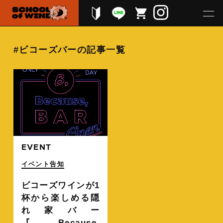
#ビコーズバーの記事一覧
続きを読む
EVENT
イベント告知
ビコーズワインが1
杯から楽しめる隠
れ家バー
『Because,