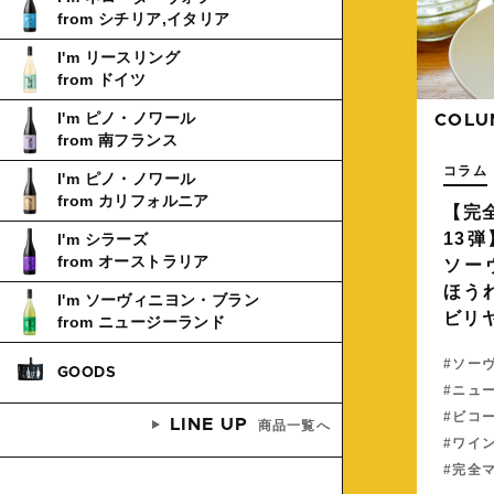
from シチリア,イタリア
I'm リースリング
from ドイツ
I'm ピノ・ノワール
COLU
from 南フランス
コラム
I'm ピノ・ノワール
from カリフォルニア
【完
13
I'm シラーズ
from オーストラリア
ソー
ほう
I'm ソーヴィニヨン・ブラン
ビリ
from ニュージーランド
ソー
GOODS
ニュ
ビコ
LINE UP
商品一覧へ
ワイ
完全