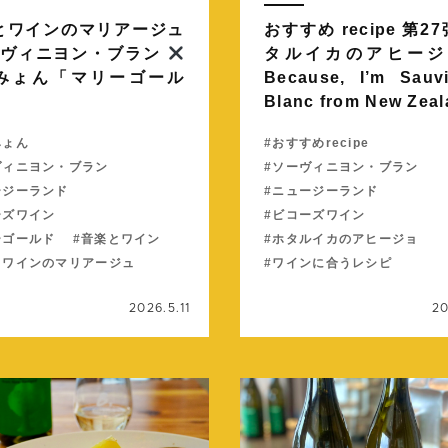
とワインのマリアージュ
おすすめ recipe 第2
ーヴィニヨン・ブラン
タルイカのアヒー
みょん「マリーゴール
Because, I’m Sauv
Blanc from New Zea
みょん
おすすめrecipe
ヴィニヨン・ブラン
ソーヴィニヨン・ブラン
ージーランド
ニュージーランド
ーズワイン
ビコーズワイン
ーゴールド
音楽とワイン
ホタルイカのアヒージョ
とワインのマリアージュ
ワインに合うレシピ
2026.5.11
20
続きを読む