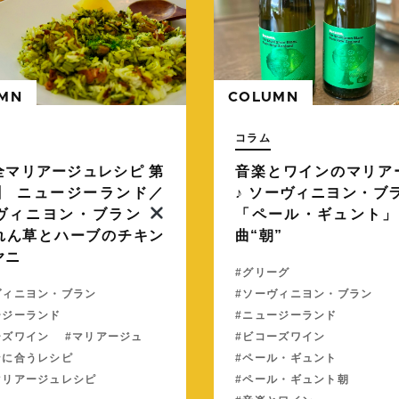
MN
COLUMN
コラム
全マリアージュレシピ 第
音楽とワインのマリア
弾】 ニュージーランド／
♪ ソーヴィニヨン・ブ
ヴィニヨン・ブラン
「ペール・ギュント」
れん草とハーブのチキン
曲“朝”
ヤニ
グリーグ
ヴィニヨン・ブラン
ソーヴィニヨン・ブラン
ージーランド
ニュージーランド
ーズワイン
マリアージュ
ビコーズワイン
ンに合うレシピ
ペール・ギュント
マリアージュレシピ
ペール・ギュント朝