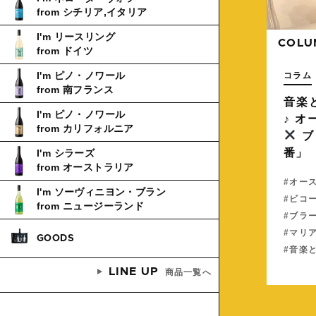
from シチリア,イタリア
I'm リースリング
COLU
from ドイツ
コラム
I'm ピノ・ノワール
from 南フランス
音楽
I'm ピノ・ノワール
♪ 
from カリフォルニア
ブ
番」
I'm シラーズ
from オーストラリア
オー
I'm ソーヴィニヨン・ブラン
ビコ
from ニュージーランド
ブラ
マリ
GOODS
音楽
LINE UP
商品一覧へ