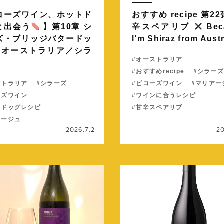
コーズワイン、ホットド
おすすめ recipe 第22
と出会う
】第10章 シ
辛スペアリブ
Bec
ズ・ブリッジバタードッ
l’m Shiraz from Aust
オーストラリア／シラ
オーストラリア
おすすめrecipe
シラーズ
ストラリア
シラーズ
ビコーズワイン
マリアー
ーズワイン
ワインに合うレシピ
トドッグレシピ
甘辛スペアリブ
アージュ
2026.7.2
2
続きを読む