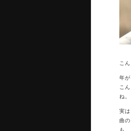
こん
年が
こん
ね。
実は
曲の
も。