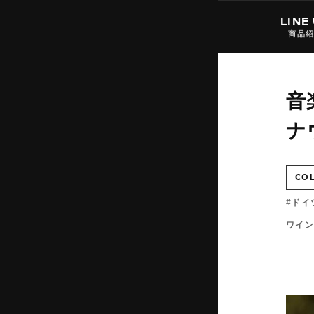
LINE
商品
音
ナ
CO
ドイ
ワイン