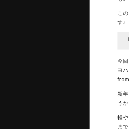
この
す♪
今回
ヨハ
fro
新年
うか
軽や
まで