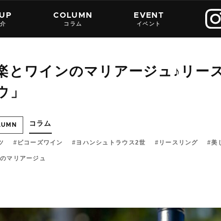
 UP
COLUMN
EVENT
紹介
コラム
イベント
楽とワインのマリアージュ♪リー
ウ」
コラム
LUMN
ツ
ビコーズワイン
ヨハンシュトラウス2世
リースリング
美
のマリアージュ