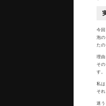
今回
泡の
たの
理由
その
す。
私は
それ
迷う