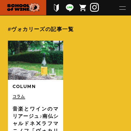
#ヴォカリーズの記事一覧
続きを読む
COLUMN
コラム
音楽とワインのマ
リアージュ♪南仏シ
ャルドネ
ラフマ
ニノフ「ヴォカリ