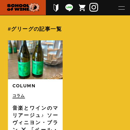
#グリーグの記事一覧
続きを読む
COLUMN
コラム
音楽とワインのマ
リアージュ♪ ソー
ヴィニヨン・ブラ
ン
「ペール・